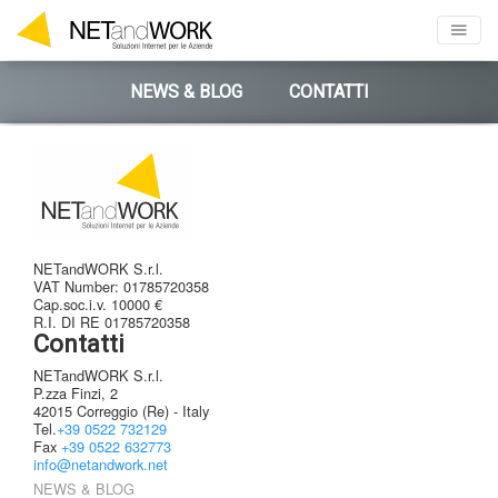
NEWS & BLOG
CONTATTI
NETandWORK S.r.l.
VAT Number: 01785720358
Cap.soc.i.v. 10000 €
R.I. DI RE 01785720358
Contatti
NETandWORK S.r.l.
P.zza Finzi, 2
42015 Correggio (Re) - Italy
Tel.
+39 0522 732129
Fax
+39 0522 632773
info@netandwork.net
NEWS & BLOG