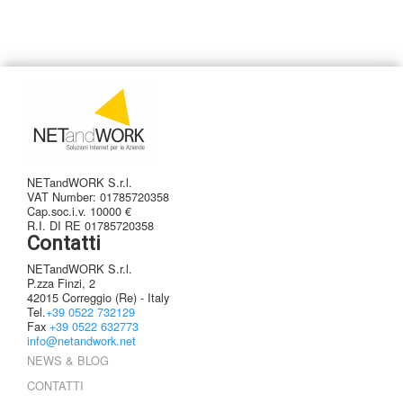
NETandWORK S.r.l.
VAT Number: 01785720358
Cap.soc.i.v. 10000 €
R.I. DI RE 01785720358
Contatti
NETandWORK S.r.l.
P.zza Finzi, 2
42015 Correggio (Re) - Italy
Tel.
+39 0522 732129
Fax
+39 0522 632773
info@netandwork.net
NEWS & BLOG
CONTATTI